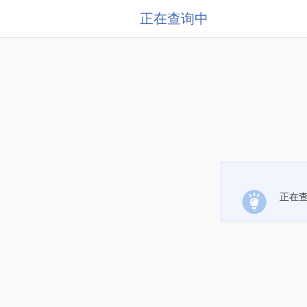
正在查询中
正在