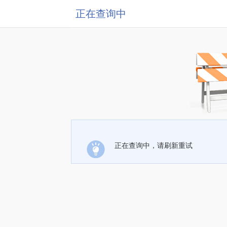
正在查询中
正在查询中，请刷新重试